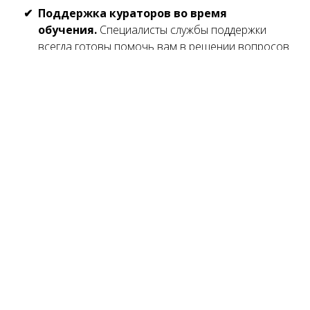
Поддержка кураторов во время
обучения.
Специалисты службы поддержки
всегда готовы помочь вам в решении вопросов
Приятные бонусы для участников.
Помимо
основных уроков вас ждут дополнительные видео
по заработку на сайте
Обучение в режиме онлайн.
Для изучения
уроков вам потребуется только ноутбук или
компьютер и доступ в Интернет, вы можете
проходить обучение, не выходя из дома