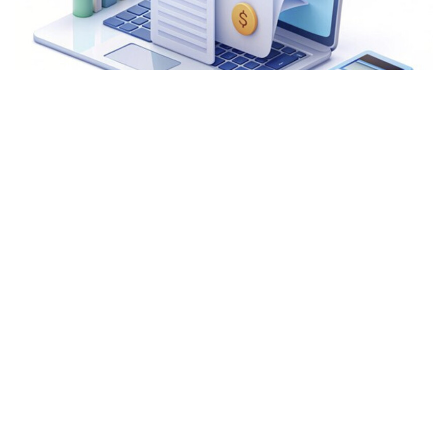
Инфляция растет,
покупательская способность
денег падает, что делать, чтобы
сохранить свои деньги?
На сегодняшний день инвестиции являются один из
самых эффективных способов сохранить и
преумножить свои деньги, особенно в период
нестабильной экономики и повсеместного роста
цен, доходность инвестиций в акции в несколько раз