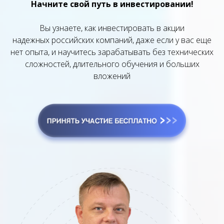
Начните свой путь в инвестировании!
Вы узнаете, как инвестировать в акции
надежных российских компаний, даже если у вас еще
нет опыта, и научитесь зарабатывать без технических
сложностей, длительного обучения и больших
вложений