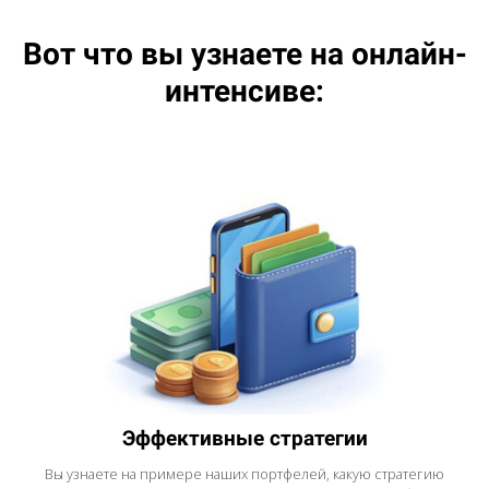
Вот что вы узнаете на онлайн-
интенсиве:
Эффективные стратегии
Вы узнаете на примере наших портфелей, какую стратегию