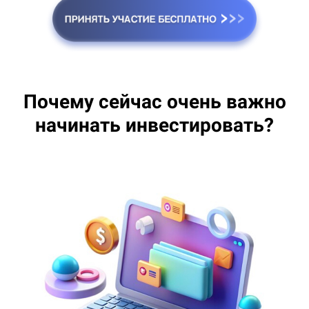
Почему сейчас очень важно
начинать инвестировать?