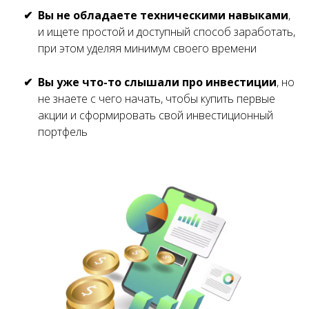
Вы не обладаете техническими навыками
,
и ищете простой и доступный способ заработать,
при этом уделяя минимум своего времени
Вы уже что-то слышали про инвестиции
, но
не знаете с чего начать, чтобы купить первые
акции и сформировать свой инвестиционный
портфель