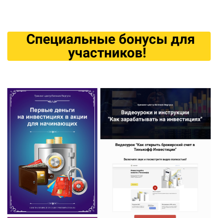
Специальные бонусы для
участников!